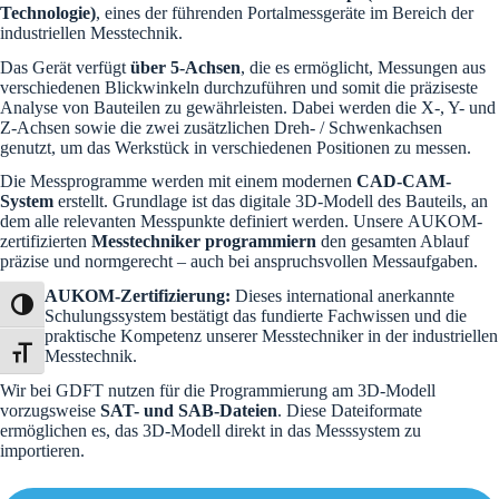
Technologie)
, eines der führenden Portalmessgeräte im Bereich der
industriellen Messtechnik.
Das Gerät verfügt
ü
ber 5-Achsen
, die es ermöglicht, Messungen aus
verschiedenen Blickwinkeln durchzuführen und somit die präziseste
Analyse von Bauteilen zu gewährleisten. Dabei werden die X-, Y- und
Z-Achsen sowie die zwei zusätzlichen Dreh- / Schwenkachsen
genutzt, um das Werkstück in verschiedenen Positionen zu messen.
Die Messprogramme werden mit einem modernen
CAD-CAM-
System
erstellt. Grundlage ist das digitale 3D-Modell des Bauteils, an
dem alle relevanten Messpunkte definiert werden. Unsere AUKOM-
zertifizierten
Messtechniker programmiern
den gesamten Ablauf
präzise und normgerecht – auch bei anspruchsvollen Messaufgaben.
AUKOM-Zertifizierung:
Dieses international anerkannte
Umschalten auf hohe Kontraste
Schulungssystem bestätigt das fundierte Fachwissen und die
praktische Kompetenz unserer Messtechniker in der industriellen
Messtechnik.
Schrift vergrößern
Wir bei GDFT nutzen für die Programmierung am 3D-Modell
vorzugsweise
SAT- und SAB-Dateien
. Diese Dateiformate
ermöglichen es, das 3D-Modell direkt in das Messsystem zu
importieren.