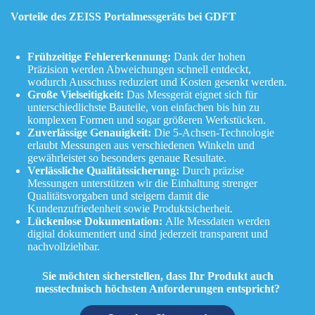
Vorteile des ZEISS Portalmessgeräts bei GDFT
Fr
ü
hzeitige Fehlererkennung:
Dank der hohen
Präzision werden Abweichungen schnell entdeckt,
wodurch Ausschuss reduziert und Kosten gesenkt werden.
Gro
ß
e Vielseitigkeit:
Das Messgerät eignet sich für
unterschiedlichste Bauteile, von einfachen bis hin zu
komplexen Formen und sogar größeren Werkstücken.
Zuverl
ä
ssige Genauigkeit:
Die 5-Achsen-Technologie
erlaubt Messungen aus verschiedenen Winkeln und
gewährleistet so besonders genaue Resultate.
Verl
ä
ssliche Qualit
ä
tssicherung:
Durch präzise
Messungen unterstützen wir die Einhaltung strenger
Qualitätsvorgaben und steigern damit die
Kundenzufriedenheit sowie Produktsicherheit.
L
ü
ckenlose
Dokumentation
:
Alle Messdaten werden
digital dokumentiert und sind jederzeit transparent und
nachvollziehbar.
Sie möchten sicherstellen, dass Ihr Produkt auch
messtechnisch höchsten Anforderungen entspricht?