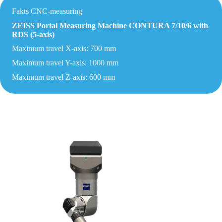
Fakts CNC-measuring
ZEISS Portal Measuring Machine CONTURA 7/10/6 with
RDS (5-axis)
Maximum travel X-axis: 700 mm
Maximum travel Y-axis: 1000 mm
Maximum travel Z-axis: 600 mm